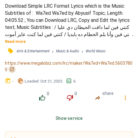
Download Simple LRC Format Lyrics which is the Music 
Subtitles of :  Wa7ed Wa7ed by Abyusif Topic; Length: 
04:05.52 ; You can Download LRC, Copy and Edit the lyrics 
text; Music Subtitles : كنتي فين لما داقت الحيطان دي عليا / 
كنتي فين وأنا بلم الحطام ده بايديا / كنتي فين لما كنت عايز أموت 
/ متجيش دلوقتي تفتكريني أنا مبسوط / طيب  ايه ايه اللي فكرك 
Read more
بيا / مش كنت مستاهلكيش عارف ان انتي مادية بس مش 
󰓹
›
›
Arts & Entertainment
Music & Audio
World Music
للدرجة ديه / فا ماتغيريش كلامك / كل واحد من الطريق / المهم 
تبقي عرفتي / إنك ماتستاهلينيش / أنا سوبرمان أ...
https://www.megalobiz.com/lrc/maker/Wa7ed+Wa7ed.5603780
󰏌
0
󰃶
󱉊
󱕎
-
Loaded
: 
Oct 31, 2025
6
0
0
share
󰔔
󰔒
󰤲
󰇙
Show service