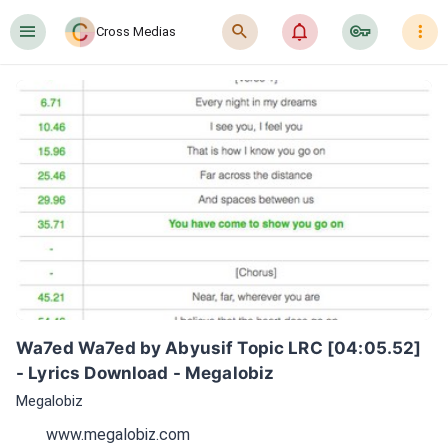
󰍜
󰍉
󰂜
󰷖
󰇙
Cross Medias
Wa7ed Wa7ed by Abyusif Topic LRC [04:05.52] 
- Lyrics Download - Megalobiz
Megalobiz
www.megalobiz.com