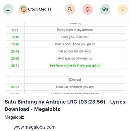
󰍜
󰍉
󰂜
󰷖
󰇙
Cross Medias
Satu Bintang by Antique LRC [03:23.56] - Lyrics 
Download - Megalobiz
Megalobiz
www.megalobiz.com