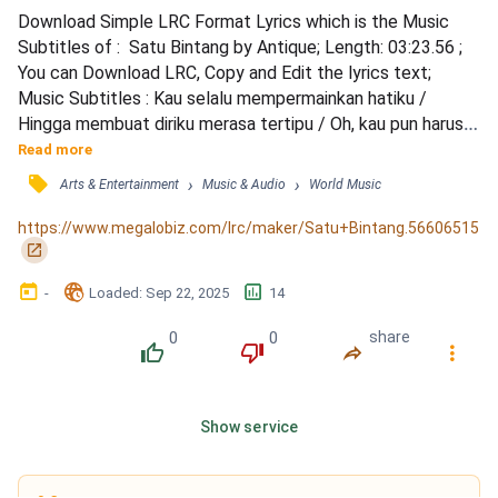
Download Simple LRC Format Lyrics which is the Music 
Subtitles of :  Satu Bintang by Antique; Length: 03:23.56 ; 
You can Download LRC, Copy and Edit the lyrics text; 
Music Subtitles : Kau selalu mempermainkan hatiku / 
Hingga membuat diriku merasa tertipu / Oh, kau pun harus 
mengerti / Semua cinta yang kumiliki / Mungkin hanya ada 
Read more
satu bintang / Yang dapat menghiasi hatimu / Dan jangan 
󰓹
›
›
Arts & Entertainment
Music & Audio
World Music
pernah engkau siakan / Seseorang yang ada di hatimu / 
Pastikan hanya ada satu bintang / Yang s'lalu menyinari ja...
https://www.megalobiz.com/lrc/maker/Satu+Bintang.56606515
󰏌
󰃶
󱉊
󱕎
-
Loaded
: 
Sep 22, 2025
14
0
0
share
󰔔
󰔒
󰤲
󰇙
Show service