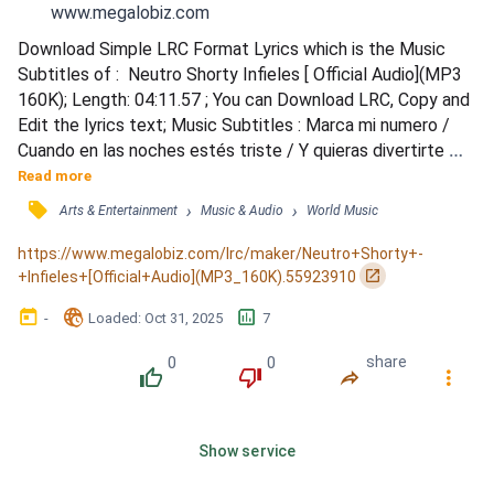
www.megalobiz.com
Download Simple LRC Format Lyrics which is the Music 
Subtitles of :  Neutro Shorty Infieles [ Official Audio](MP3 
160K); Length: 04:11.57 ; You can Download LRC, Copy and 
Edit the lyrics text; Music Subtitles : Marca mi numero / 
Cuando en las noches estés triste / Y quieras divertirte 
bebe / Pues tu sabes que yo / Soy el que lento te 
Read more
desviste / Y te hace venirte tu depredador / Yo siempre 
󰓹
›
›
Arts & Entertainment
Music & Audio
World Music
pienso Princesa que tu eres La mejor / Moviéndote encima 
de mi haciéndome el amor / Que cuando estamos en mi...
https://www.megalobiz.com/lrc/maker/Neutro+Shorty+-
󰏌
+Infieles+[Official+Audio](MP3_160K).55923910
󰃶
󱉊
󱕎
-
Loaded
: 
Oct 31, 2025
7
0
0
share
󰔔
󰔒
󰤲
󰇙
Show service