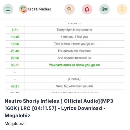
󰍜
󰍉
󰂜
󰷖
󰇙
Cross Medias
Neutro Shorty Infieles [ Official Audio](MP3 
160K) LRC [04:11.57] - Lyrics Download - 
Megalobiz
Megalobiz