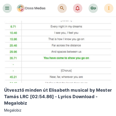
󰍜
󰍉
󰂜
󰷖
󰇙
Cross Medias
Útvesztő minden út Elisabeth musical by Mester 
Tamás LRC [02:54.86] - Lyrics Download - 
Megalobiz
Megalobiz