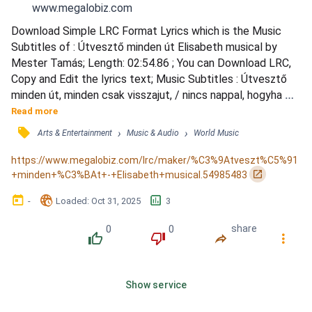
www.megalobiz.com
Download Simple LRC Format Lyrics which is the Music 
Subtitles of : Útvesztő minden út Elisabeth musical by 
Mester Tamás; Length: 02:54.86 ; You can Download LRC, 
Copy and Edit the lyrics text; Music Subtitles : Útvesztő 
minden út, minden csak visszajut, / nincs nappal, hogyha 
éjjel nem jön! / Nézd az árnyakat, sors drótján ránganak / 
Read more
mily büszkén, mégis mily esendőn! / Keres engem minden 
󰓹
›
›
Arts & Entertainment
Music & Audio
World Music
lélek, rám vár minden árny, / énhozzám tér csak vissza 
minden! / Nevemet tán csúfnak hallod, mégis szép vagy...
https://www.megalobiz.com/lrc/maker/%C3%9Atveszt%C5%91
󰏌
+minden+%C3%BAt+-+Elisabeth+musical.54985483
󰃶
󱉊
󱕎
-
Loaded
: 
Oct 31, 2025
3
0
0
share
󰔔
󰔒
󰤲
󰇙
Show service