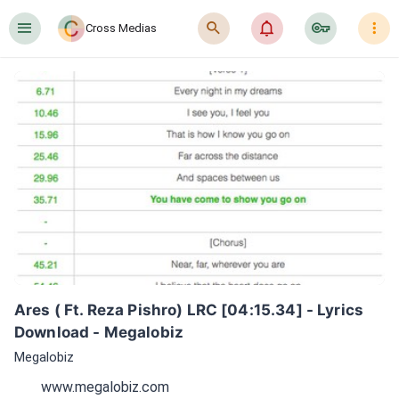
󰍜
󰍉
󰂜
󰷖
󰇙
Cross Medias
Ares ( Ft. Reza Pishro) LRC [04:15.34] - Lyrics 
Download - Megalobiz
Megalobiz
www.megalobiz.com