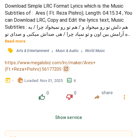
Download Simple LRC Format Lyrics which is the Music 
Subtitles of :  Ares ( Ft. Reza Pishro); Length: 04:15.34 ; You 
can Download LRC, Copy and Edit the lyrics text; Music 
Subtitles : هم دلش تو رو میخواد و / هم تو رو نمیخواد چرا / یه 
ذره آرامش بین اون و تو نمیاد چرا / هی صداش میکنی و صدای تو 
نمیاد چرا / اون که از آسمون قرار بود بیاد نمیاد چرا / توو این 
Read more
جهنم هیچ جای سِیفی نیست برا من / نداشتی هیچ چیز چشم 
󰓹
›
›
Arts & Entertainment
Music & Audio
World Music
گیری الآن هم / که سکوت کردم به مولا که زرنگ نیستی / حال و 
حوصله پیگیری ندارم / نه میخوام برگر...
https://www.megalobiz.com/lrc/maker/Ares+
󰏌
(Ft.+Reza+Pishro).56177205
󰃶
󱉊
󱕎
-
Loaded
: 
Nov 01, 2025
6
0
0
share
󰔔
󰔒
󰤲
󰇙
Show service