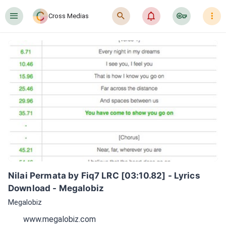
󰍜
󰍉
󰂜
󰷖
󰇙
Cross Medias
Nilai Permata by Fiq7 LRC [03:10.82] - Lyrics 
Download - Megalobiz
Megalobiz
www.megalobiz.com