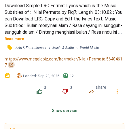
Download Simple LRC Format Lyrics which is the Music 
Subtitles of :  Nilai Permata by Fiq7; Length: 03:10.82 ; You 
can Download LRC, Copy and Edit the lyrics text; Music 
Subtitles : Bulan menyinari alam / Rasa sayang ini sungguh-
sungguh dalam / Bintang menghiasi bulan / Rasa rindu ini 
tak mampu ditahan / Bulan menyinari alam / Rasa sayang ini 
Read more
sungguh-sungguh dalam / Bintang menghiasi bulan / Rasa 
󰓹
›
›
Arts & Entertainment
Music & Audio
World Music
rindu ini tak mampu ditahan / Beri aku ruang sayang / Cuma 
kali ini aku minta / Tuk buktikan dalam m...
https://www.megalobiz.com/lrc/maker/Nilai+Permata.5648461
󰏌
7
󰃶
󱉊
󱕎
-
Loaded
: 
Sep 23, 2025
12
0
0
share
󰔔
󰔒
󰤲
󰇙
Show service