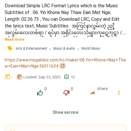
Download Simple LRC Format Lyrics which is the Music 
Subtitles of : 06. Yin Khone Nay Thaw Eain Mat Nge; 
Length: 02:36.73 ; You can Download LRC, Copy and Edit 
the lyrics text; Music Subtitles : အကြင်နာလွှမ်းတဲ့ ညှို့
အလွမ်းလေးတစ်ရာ / ရင်မှာ အရိုင်းတေးသံများကုဋေကုဋာ / စွဲ
စွဲမြဲမြဲထွေးပွေ့လျက် အမြဲမခွဲပါ / တိမ်များကြားပြေး၍ကစား
Read more
သလိုပါ / ရေကြည်စမ်းကလေး ခြောက်ခန်းသွားရာ / နွေနေရူး 
󰓹
›
›
Arts & Entertainment
Music & Audio
World Music
မင်းမူဆဲအချိန်အခါ / ဝေးဝေးခွဲလို့မသွားနဲ့ မောင့်အချစ်မေတ္တာ 
/ အနေဝေးတော့ဆွေးရတဲ့သူမှာ / ရောင်စုံပန်းကလေးကြွေနွမ်း
https://www.megalobiz.com/lrc/maker/06.Yin+Khone+Nay+Tha
သွားရာ /...
󰏌
w+Eain+Mat+Nge.56011634
󰃶
󱉊
󱕎
-
Loaded
: 
Sep 23, 2025
12
0
0
share
󰔔
󰔒
󰤲
󰇙
Show service