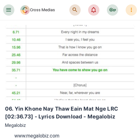
󰍜
󰍉
󰂜
󰷖
󰇙
Cross Medias
06. Yin Khone Nay Thaw Eain Mat Nge LRC 
[02:36.73] - Lyrics Download - Megalobiz
Megalobiz
www.megalobiz.com