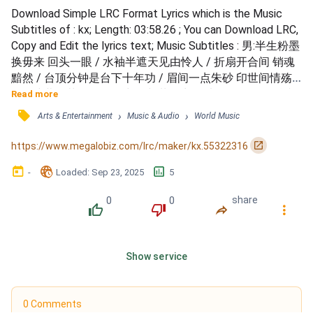
Download Simple LRC Format Lyrics which is the Music 
Subtitles of : kx; Length: 03:58.26 ; You can Download LRC, 
Copy and Edit the lyrics text; Music Subtitles : 男:半生粉墨
换毋来 回头一眼 / 水袖半遮天见由怜人 / 折扇开合间 销魂
黯然 / 台顶分钟是台下十年功 / 眉间一点朱砂 印世间情殇
人 / 戏幕起落 春尽催红颜 / 朝暮付出 换来匆匆行人 / 听弦
Read more
断 尽了缘苦楚在心中 / 女:抬头望眼间 已是白发苍苍 / 莫叹
󰓹
›
›
Arts & Entertainment
Music & Audio
World Music
良人只有梦中人 / 抬头望眼间 身影只有过路人 / 一生个心
血 换来眼泪两行 / 男:眉间一点朱砂 印世间情殇人 / 戏幕起
󰏌
https://www.megalobiz.com/lrc/maker/kx.55322316
落...
󰃶
󱉊
󱕎
-
Loaded
: 
Sep 23, 2025
5
0
0
share
󰔔
󰔒
󰤲
󰇙
Show service
0 Comments