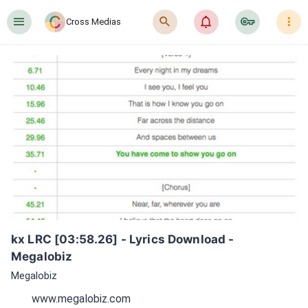
󰍜
󰍉
󰂜
󰷖
󰇙
Cross Medias
kx LRC [03:58.26] - Lyrics Download - 
Megalobiz
Megalobiz
www.megalobiz.com