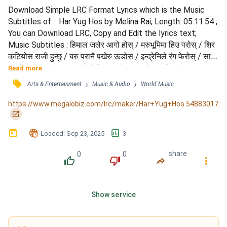
Download Simple LRC Format Lyrics which is the Music 
Subtitles of :  Har Yug Hos by Melina Rai; Length: 05:11.54 ; 
You can Download LRC, Copy and Edit the lyrics text; 
Music Subtitles : हिमाल जलेर आगो होस् / मरुभूमिमा हिउ परोस् / शिर 
कटियोस राजी हुन्छु / बरु परानै पखेरु ऊडोस / इन्द्रेनिले रंग फेरोस् / सागर 
उस्सै सुकी जावोस / भाग्य लेख्ने बिधाताको / भाग्य रेखा मेटिजावोस / 
Read more
कालजयी पिरती बनोस् / हर युग होस् प्रेमको , गीतको / हर युग होस् प्रेमको 
󰓹
›
›
Arts & Entertainment
Music & Audio
World Music
, गीतको / Hoo…।o…।।o……o… / अद्भुत यो दुनिया / अद्भुत मा...
https://www.megalobiz.com/lrc/maker/Har+Yug+Hos.54883017
󰏌
󰃶
󱉊
󱕎
-
Loaded
: 
Sep 23, 2025
3
0
0
share
󰔔
󰔒
󰤲
󰇙
Show service