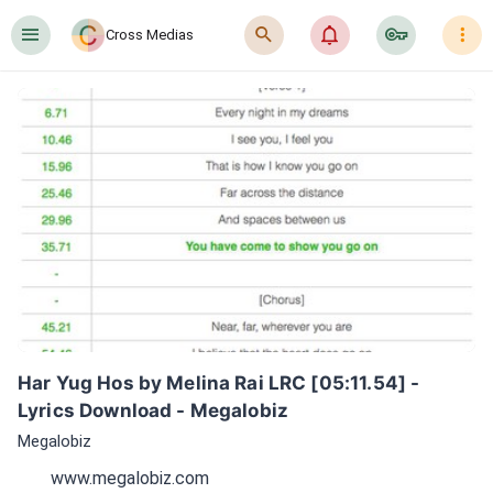
󰍜
󰍉
󰂜
󰷖
󰇙
Cross Medias
Har Yug Hos by Melina Rai LRC [05:11.54] - 
Lyrics Download - Megalobiz
Megalobiz
www.megalobiz.com