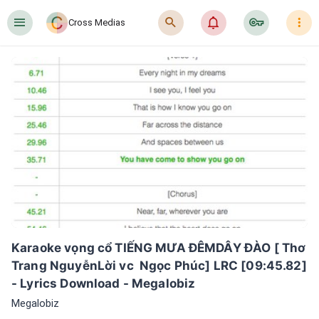
󰍜
󰍉
󰂜
󰷖
󰇙
Cross Medias
Karaoke vọng cổ TIẾNG MƯA ĐÊMDÂY ĐÀO [ Thơ  
Trang NguyễnLời vc  Ngọc Phúc] LRC [09:45.82] 
- Lyrics Download - Megalobiz
Megalobiz