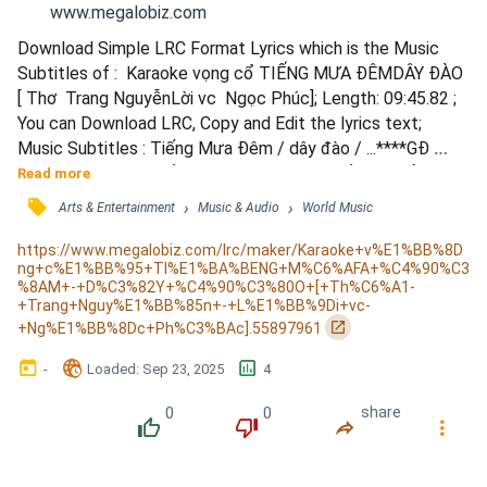
www.megalobiz.com
Download Simple LRC Format Lyrics which is the Music 
Subtitles of :  Karaoke vọng cổ TIẾNG MƯA ĐÊMDÂY ĐÀO 
[ Thơ  Trang NguyễnLời vc  Ngọc Phúc]; Length: 09:45.82 ; 
You can Download LRC, Copy and Edit the lyrics text; 
Music Subtitles : Tiếng Mưa Đêm / dây đào / ...****GĐ 
iuuuu****... / ***nói lối : / em thật lòng, / muốn chia sẻ cùng 
Read more
anh / những tháng ngày qua, / có bao nhiêu chuyện. / đã 
󰓹
›
›
Arts & Entertainment
Music & Audio
World Music
khiến lòng em / tuôn rơi nước mắt. / ***Văn thiên tường : / 
mỗi khi nhớ về / chuyện của...đôi...ta... / ........
https://www.megalobiz.com/lrc/maker/Karaoke+v%E1%BB%8D
ng+c%E1%BB%95+TI%E1%BA%BENG+M%C6%AFA+%C4%90%C3
%8AM+-+D%C3%82Y+%C4%90%C3%80O+[+Th%C6%A1-
+Trang+Nguy%E1%BB%85n+-+L%E1%BB%9Di+vc-
󰏌
+Ng%E1%BB%8Dc+Ph%C3%BAc].55897961
󰃶
󱉊
󱕎
-
Loaded
: 
Sep 23, 2025
4
0
0
share
󰔔
󰔒
󰤲
󰇙