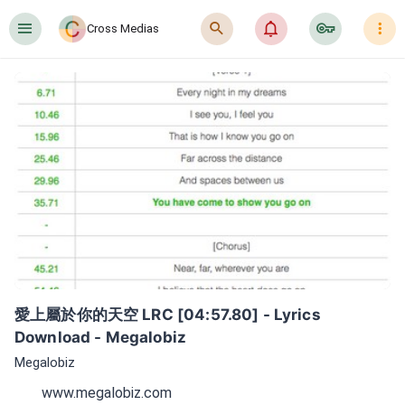
󰍜
󰍉
󰂜
󰷖
󰇙
Cross Medias
愛上屬於你的天空 LRC [04:57.80] - Lyrics 
Download - Megalobiz
Megalobiz
www.megalobiz.com