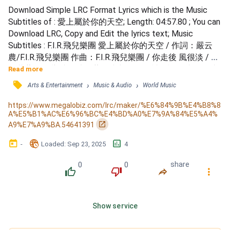
Download Simple LRC Format Lyrics which is the Music 
Subtitles of : 愛上屬於你的天空; Length: 04:57.80 ; You can 
Download LRC, Copy and Edit the lyrics text; Music 
Subtitles : F.I.R.飛兒樂團 愛上屬於你的天空 / 作詞：嚴云
農/F.I.R.飛兒樂團 作曲：F.I.R.飛兒樂團 / 你走後 風很淡 / 天
依舊藍 只是褪成一片淺藍 / 晴空下 你眼神 / 記得就像是 山
Read more
頂驕傲的烽火 / 1 / 原諒我 太自然 / 習慣身邊 一直都有你的
󰓹
›
›
Arts & Entertainment
Music & Audio
World Music
存在 / 想念你 風停了 / 全世界從此 以傾斜的軸轉動 / 1 / 誰
曾存在 誰又離開 / 我會感謝 你來 / 大地刻下 的溫暖 /...
https://www.megalobiz.com/lrc/maker/%E6%84%9B%E4%B8%8
A%E5%B1%AC%E6%96%BC%E4%BD%A0%E7%9A%84%E5%A4%
󰏌
A9%E7%A9%BA.54641391
󰃶
󱉊
󱕎
-
Loaded
: 
Sep 23, 2025
4
0
0
share
󰔔
󰔒
󰤲
󰇙
Show service