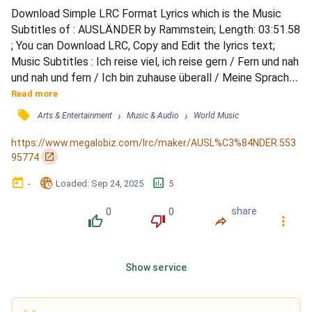
Download Simple LRC Format Lyrics which is the Music 
Subtitles of : AUSLÄNDER by Rammstein; Length: 03:51.58 
; You can Download LRC, Copy and Edit the lyrics text; 
Music Subtitles : Ich reise viel, ich reise gern / Fern und nah 
und nah und fern / Ich bin zuhause überall / Meine Sprache: 
international / Ich mache es gern jedem recht / Ja, mein 
Read more
Sprachschatz ist nicht schlecht / Ein scharfes Schwert im 
󰓹
›
›
Arts & Entertainment
Music & Audio
World Music
Wortgefecht / Mit dem anderen Geschlecht / Ich bin kein 
Mann für eine Nacht / Ich bleibe höchsten...
https://www.megalobiz.com/lrc/maker/AUSL%C3%84NDER.553
󰏌
95774
󰃶
󱉊
󱕎
-
Loaded
: 
Sep 24, 2025
5
0
0
share
󰔔
󰔒
󰤲
󰇙
Show service