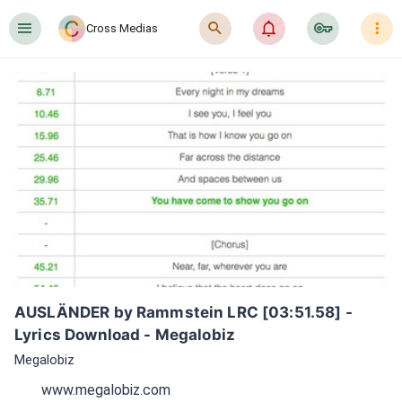
󰍜
󰍉
󰂜
󰷖
󰇙
Cross Medias
AUSLÄNDER by Rammstein LRC [03:51.58] - 
Lyrics Download - Megalobiz
Megalobiz
www.megalobiz.com