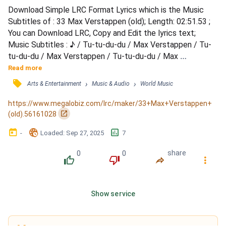
Download Simple LRC Format Lyrics which is the Music 
Subtitles of : 33 Max Verstappen (old); Length: 02:51.53 ; 
You can Download LRC, Copy and Edit the lyrics text; 
Music Subtitles : ♪ / Tu-tu-du-du / Max Verstappen / Tu-
tu-du-du / Max Verstappen / Tu-tu-du-du / Max 
Verstappen / Tu-tu-du-du / Max Verstappen / 5 seconden 
Read more
zijn er nog te gaan / Er is geel en / Daar komt die safety 
󰓹
›
›
Arts & Entertainment
Music & Audio
World Music
car / Het wereldkampioenschap is omgekeerd / Hij heeft 
hem / Hij heeft hem / ♪ / Tu-tu-du-du / Max Verstappen / 
https://www.megalobiz.com/lrc/maker/33+Max+Verstappen+
Tu-tu-d...
󰏌
(old).56161028
󰃶
󱉊
󱕎
-
Loaded
: 
Sep 27, 2025
7
0
0
share
󰔔
󰔒
󰤲
󰇙
Show service