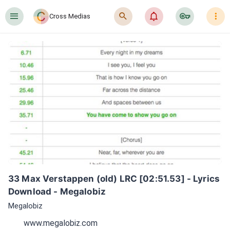
󰍜
󰍉
󰂜
󰷖
󰇙
Cross Medias
33 Max Verstappen (old) LRC [02:51.53] - Lyrics 
Download - Megalobiz
Megalobiz
www.megalobiz.com