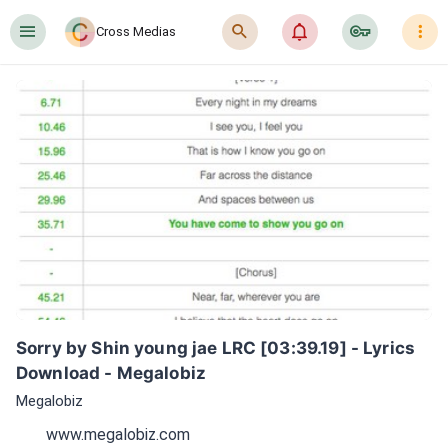
󰍜
󰍉
󰂜
󰷖
󰇙
Cross Medias
Sorry by Shin young jae LRC [03:39.19] - Lyrics 
Download - Megalobiz
Megalobiz
www.megalobiz.com