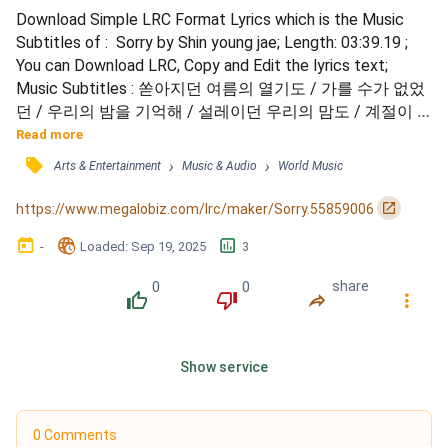
Download Simple LRC Format Lyrics which is the Music 
Subtitles of :  Sorry by Shin young jae; Length: 03:39.19 ; 
You can Download LRC, Copy and Edit the lyrics text; 
Music Subtitles : 쏟아지던 여름의 열기도 / 가를 수가 없었
던 / 우리의 밤을 기억해 / 설레이던 우리의 맘도 / 계절이 
흘러 / 커져가 보란 듯이 / 기나긴 하루 견딜 수 있던 이유 / 
Read more
너도 나와 같다면 / I'm sorry 우리 행복했던 / 시간이 너무 
󰓹
›
›
Arts & Entertainment
Music & Audio
World Music
가득해서 / 감당할 수 없게 난 / 너로 가득해져 가 / I'm sorry, 
but I need to love you right now / 수없이 난...
󰏌
https://www.megalobiz.com/lrc/maker/Sorry.55859006
󰃶
󱉊
󱕎
-
Loaded
: 
Sep 19, 2025
3
0
0
share
󰔔
󰔒
󰤲
󰇙
Show service
0 Comments