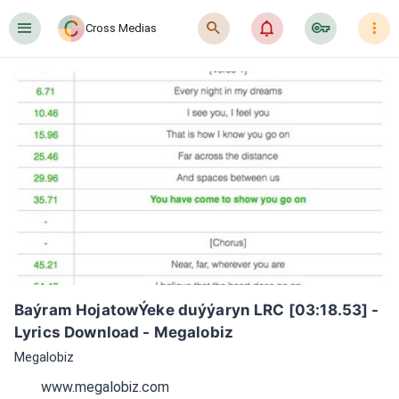
󰍜
󰍉
󰂜
󰷖
󰇙
Cross Medias
Baýram HojatowÝeke duýýaryn LRC [03:18.53] - 
Lyrics Download - Megalobiz
Megalobiz
www.megalobiz.com