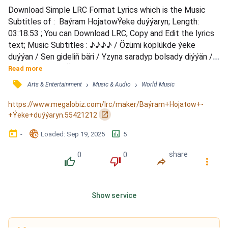
Download Simple LRC Format Lyrics which is the Music 
Subtitles of :  Baýram HojatowÝeke duýýaryn; Length: 
03:18.53 ; You can Download LRC, Copy and Edit the lyrics 
text; Music Subtitles : ♪♪♪♪ / Özümi köplükde ýeke 
duýýan / Sen gideliň bäri / Yzyna saradyp bolsady diýýän / 
Ol günden bari / Özümi köplükde ýeke duýýan / Sen gideliň 
Read more
bäri / Derdimden öz-özümi iýýän / Boldum men däli / 
󰓹
›
›
Arts & Entertainment
Music & Audio
World Music
Ýürekden söýdüm / Oňa senem şaýat menem şaýat / Kän 
zady gördük bile / Elim şaýat tenim şaýat / Ýollarym azaşan 
https://www.megalobiz.com/lrc/maker/Baýram+Hojatow+-
ýaly...
󰏌
+Ýeke+duýýaryn.55421212
󰃶
󱉊
󱕎
-
Loaded
: 
Sep 19, 2025
5
0
0
share
󰔔
󰔒
󰤲
󰇙
Show service