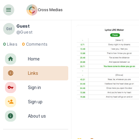
󰍜
Cross Medias
Guest
Gst
@Guest
0
Likes
0
Comments
󰋜
Home
󰖟
Links
󰌆
Sign in
󰀔
Sign up
󰋼
About us