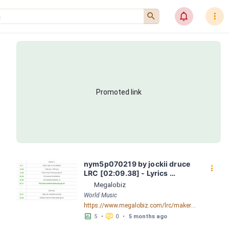
󰍉
󰂜
󰇙
Promoted link
nym5p070219 by jockii druce 
󰇙
LRC [02:09.38] - Lyrics 
Download - Megalobiz
Megalobiz
World Music
https://www.megalobiz.com/lrc/maker/nym5p070219.56075271
󱕎
󰆉
5
•
0
•
5 months ago