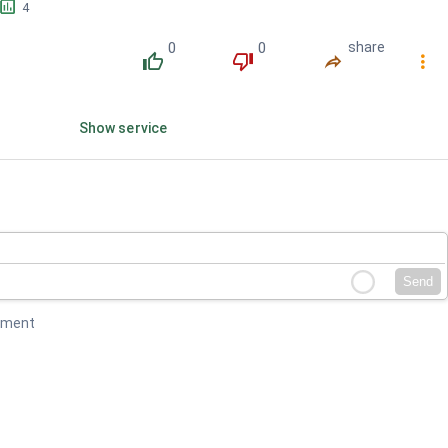
󱕎
4
0
0
share
󰔔
󰔒
󰤲
󰇙
Show service
Send
mment