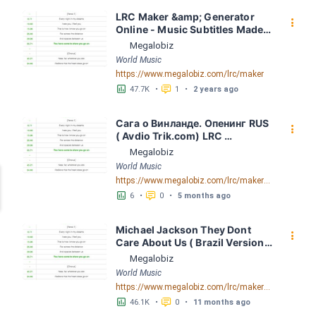
LRC Maker &amp; Generator 
󰇙
Online - Music Subtitles Made 
Easy - Megalobiz
Megalobiz
World Music
https://www.megalobiz.com/lrc/maker
󱕎
󰆉
47.7K
•
1
•
2 years ago
Сага о Винланде. Опенинг RUS 
󰇙
( Avdio Trik.com) LRC 
[03:07.01] - Lyrics Download - 
Megalobiz
Megalobiz
World Music
https://www.megalobiz.com/lrc/maker/%D0%A1%D0%B0%D0%B3%D0%B0+%D0%BE+%D0%92%D0%B8%D0%BD%D0%BB%D0%B0%D0%BD%D0%B4%D0%B5.+%D0%9E%D0%BF%D0%B5%D0%BD%D0%B8%D0%BD%D0%B3+RUS+(AvdioTrik.com).55357029
󱕎
󰆉
6
•
0
•
5 months ago
Michael Jackson They Dont 
󰇙
Care About Us ( Brazil Version) 
( Official Video) by Michael 
Megalobiz
Jackson LRC [04:41.68] - 
World Music
Lyrics Download - Megalobiz
https://www.megalobiz.com/lrc/maker/Michael+Jackson+-+They+Dont+Care+About+Us+(Brazil+Version)+(Official+Video).54936357
󱕎
󰆉
46.1K
•
0
•
11 months ago