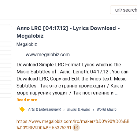
Алло LRC [04:17.12] - Lyrics Download - 
Megalobiz
Megalobiz
www.megalobiz.com
Download Simple LRC Format Lyrics which is the 
Music Subtitles of : Алло; Length: 04:17.12 ; You can 
Download LRC, Copy and Edit the lyrics text; Music 
Subtitles : Так это странно происходит / Как в 
море парусник уходит / Так постепенно и 
проходят / Наши мечты / Все дальше парусник 
Read more
все дальше / Все больше между нами фальши / 
󰓹
›
›
Arts & Entertainment
Music & Audio
World Music
Так неужели милый мальчик / Это был ты / Как я 
верила глазам твоим / Как я верила словам 
https://www.megalobiz.com/lrc/maker/%D0%90%D0%BB
твоим / Боже как смешно / Глупо и смешно / 
󰏌
%D0%BB%D0%BE.55376391
Впрочем все равно / Да я не буду вспомина...