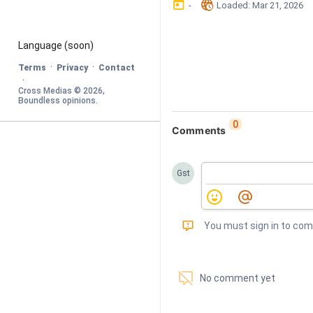
󰃶
󱉊
-
Loaded
: 
Mar 21, 2026
Language
 (soon)
·
·
Terms
Privacy
Contact
·
Cross Medias © 
2026
, 
Boundless opinions
.
0
Comments
Gst
󰅾
You must sign in to co
󱗢
No comment yet