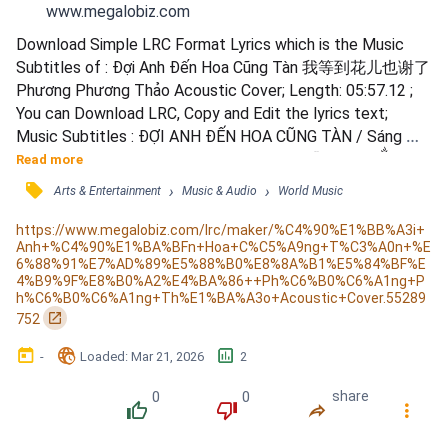
www.megalobiz.com
Download Simple LRC Format Lyrics which is the Music 
Subtitles of : Đợi Anh Đến Hoa Cũng Tàn 我等到花儿也谢了  
Phương Phương Thảo Acoustic Cover; Length: 05:57.12 ; 
You can Download LRC, Copy and Edit the lyrics text; 
Music Subtitles : ĐỢI ANH ĐẾN HOA CŨNG TÀN / Sáng 
tác: Chen Shaoqi / Singer: TY / Upload:༄๖ۣۜ•Çúй Lỳ ͜✿҈༂࿐ / 
Read more
ID: 13763743 / ☘Beat người thương☘ / Lời buồn nào trao 
󰓹
›
›
Arts & Entertainment
Music & Audio
World Music
cho em / Ai đã nói sẽ yêu em đậm sâu / Rồi một ngày em 
cũng biết / Mãi mãi chỉ là lời gian dối / Chỉ một lời trên môi...
https://www.megalobiz.com/lrc/maker/%C4%90%E1%BB%A3i+
Anh+%C4%90%E1%BA%BFn+Hoa+C%C5%A9ng+T%C3%A0n+%E
6%88%91%E7%AD%89%E5%88%B0%E8%8A%B1%E5%84%BF%E
4%B9%9F%E8%B0%A2%E4%BA%86++Ph%C6%B0%C6%A1ng+P
h%C6%B0%C6%A1ng+Th%E1%BA%A3o+Acoustic+Cover.55289
󰏌
752
󰃶
󱉊
󱕎
-
Loaded
: 
Mar 21, 2026
2
0
0
share
󰔔
󰔒
󰤲
󰇙