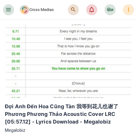
󰍜
󰍉
󰂜
󰷖
󰇙
Cross Medias
Đợi Anh Đến Hoa Cũng Tàn 我等到花儿也谢了  
Phương Phương Thảo Acoustic Cover LRC 
[05:57.12] - Lyrics Download - Megalobiz
Megalobiz