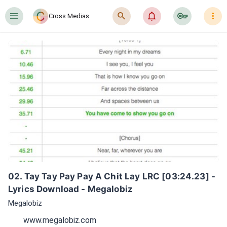
󰍜
󰍉
󰂜
󰷖
󰇙
Cross Medias
02. Tay Tay Pay Pay A Chit Lay LRC [03:24.23] - 
Lyrics Download - Megalobiz
Megalobiz
www.megalobiz.com