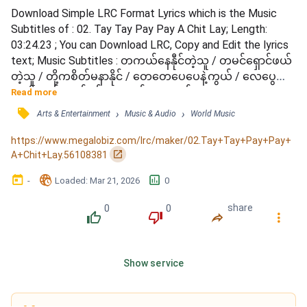
Download Simple LRC Format Lyrics which is the Music 
Subtitles of : 02. Tay Tay Pay Pay A Chit Lay; Length: 
03:24.23 ; You can Download LRC, Copy and Edit the lyrics 
text; Music Subtitles : တကယ်နေနီုင်တဲ့သူ / တမင်ရှောင်ဖယ်
တဲ့သူ / တို့ကစိတ်မနာနိုင် / တေတေပေပေနဲ့ကွယ် / လေပွေလို
လူဆိုးရယ် / ချစ်ရင်းနားလည်သွားတယ် / တနေ့နေ့ကျတော့
Read more
အမှန်လေးများ / အဖြေစကားပြောလိမ့်မယ် / ခြေလှမ်းလေး
󰓹
›
›
Arts & Entertainment
Music & Audio
World Music
များ / တို့ပြန်ပြီးလှည့်ခဲ့ / တို့ကကြိုဆိုနေမယ် / တေတေပေပေ
အချစ်လေး / ပြန်လည်လိမ်မာတော့ကွယ် / ရင်ခုန်စွာတို့စောင့်
https://www.megalobiz.com/lrc/maker/02.Tay+Tay+Pay+Pay+
လို့ချစ်နေမယ်...
󰏌
A+Chit+Lay.56108381
󰃶
󱉊
󱕎
-
Loaded
: 
Mar 21, 2026
0
0
0
share
󰔔
󰔒
󰤲
󰇙
Show service