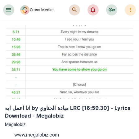
󰍜
󰍉
󰂜
󰷖
󰇙
Cross Medias
انا اعمل ايه by ميادة الحناوي LRC [16:59.30] - Lyrics 
Download - Megalobiz
Megalobiz
www.megalobiz.com