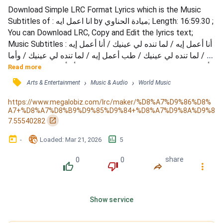
Download Simple LRC Format Lyrics which is the Music 
Subtitles of : انا اعمل ايه by ميادة الحناوي; Length: 16:59.30 ; 
You can Download LRC, Copy and Edit the lyrics text; 
Music Subtitles : أنا أعمل إيه / لما تنده لي عينيك / أنا أعمل إيه 
/ لما تنده لي عينيك / طب أعمل إيه / لما تنده لي عينيك / وأما 
أحس / بدق قلبي / لما إيدي تلمس إيديك / أنا أعمل إيه / لما تنده 
Read more
لي عينيك / أنا أعمل إيه / لما تنده لي عينيك / طب أعمل إيه / لما 
󰓹
›
›
Arts & Entertainment
Music & Audio
World Music
تنده لي عينيك / وأما أحس / بدق قلبي / لما إيدي تلمس إيديك / 
وأما كل الدنيا...
https://www.megalobiz.com/lrc/maker/%D8%A7%D9%86%D8%
A7+%D8%A7%D8%B9%D9%85%D9%84+%D8%A7%D9%8A%D9%8
󰏌
7.55540282
󰃶
󱉊
󱕎
-
Loaded
: 
Mar 21, 2026
5
0
0
share
󰔔
󰔒
󰤲
󰇙
Show service