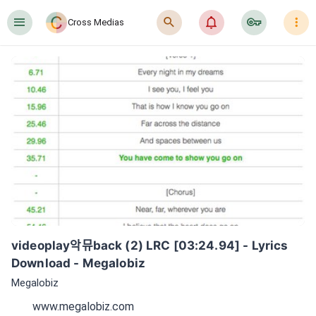
󰍜
󰍉
󰂜
󰷖
󰇙
Cross Medias
videoplay악뮤back (2) LRC [03:24.94] - Lyrics 
Download - Megalobiz
Megalobiz
www.megalobiz.com