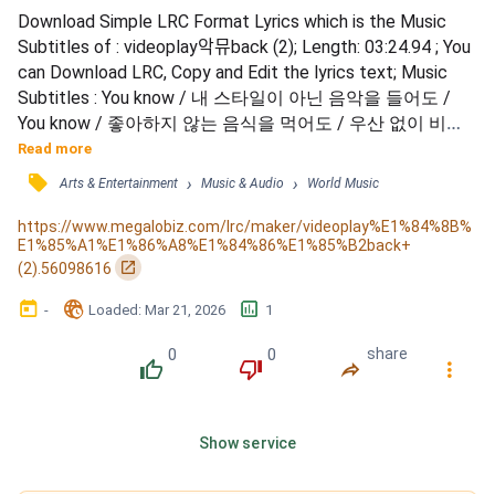
Download Simple LRC Format Lyrics which is the Music 
Subtitles of : videoplay악뮤back (2); Length: 03:24.94 ; You 
can Download LRC, Copy and Edit the lyrics text; Music 
Subtitles : You know / 내 스타일이 아닌 음악을 들어도 / 
You know / 좋아하지 않는 음식을 먹어도 / 우산 없이 비가 
와 홀딱 다 젖어도 좋아 / I love it because I love you / 우리 
Read more
관계 디비디비딥 / 매일 봐도 처음같이 비기비기닝 / 춤추고 
󰓹
›
›
Arts & Entertainment
Music & Audio
World Music
싶어 빌리빌리진 / 우리 앞 우리 옆 시기시기질투 / 자유로
운 날갯짓 훨훨훨 / 꽃송이가 나를 삼킬 걸 /...
https://www.megalobiz.com/lrc/maker/videoplay%E1%84%8B%
E1%85%A1%E1%86%A8%E1%84%86%E1%85%B2back+
󰏌
(2).56098616
󰃶
󱉊
󱕎
-
Loaded
: 
Mar 21, 2026
1
0
0
share
󰔔
󰔒
󰤲
󰇙
Show service