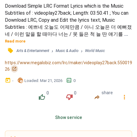
Download Simple LRC Format Lyrics which is the Music 
Subtitles of : videoplay27back; Length: 03:50.41 ; You can 
Download LRC, Copy and Edit the lyrics text; Music 
Subtitles : 예쁘네 오늘도 어제만큼 / 아니 오늘은 더 예뻐졌
네 / 이런 말을 할 때마다 너는 / 못 들은 척 늘 딴 얘기를 해 
/ 어젠 너무 좋은 꿈을 꿨어 / 지금 말해주긴 간지러워서 말
Read more
하기 싫어 / 그리고 이런 건 말하면 안 된대 / Dream 다신 꾸
󰓹
›
›
Arts & Entertainment
Music & Audio
World Music
지 못하는 / 너무 기분 좋은 꿈 / 나는 니가 꼭 그런 거 같은
데 / Dream 종일 아른거리는 / 너무 기분 좋은 꿈 /...
https://www.megalobiz.com/lrc/maker/videoplay27back.550019
󰏌
26
󰃶
󱉊
󱕎
-
Loaded
: 
Mar 21, 2026
0
0
0
share
󰔔
󰔒
󰤲
󰇙
Show service