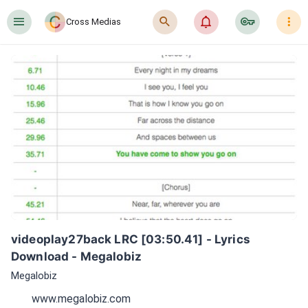
󰍜
󰍉
󰂜
󰷖
󰇙
Cross Medias
videoplay27back LRC [03:50.41] - Lyrics 
Download - Megalobiz
Megalobiz
www.megalobiz.com