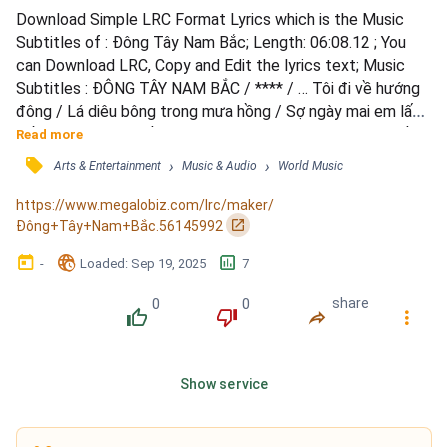
Download Simple LRC Format Lyrics which is the Music 
Subtitles of : Đông Tây Nam Bắc; Length: 06:08.12 ; You 
can Download LRC, Copy and Edit the lyrics text; Music 
Subtitles : ĐÔNG TÂY NAM BẮC / **** / … Tôi đi về hướng 
đông / Lá diêu bông trong mưa hồng / Sợ ngày mai em lấy 
chồng / Thương nhiều có giành được không? / … Tôi đi về 
Read more
hướng Tây / Nước sâu non cao hao gầy / Dù là đầm hoang 
󰓹
›
›
Arts & Entertainment
Music & Audio
World Music
vũng lầy / Dẫu là trăm dặm đường mây / … Tôi đi về phía 
Nam / Tiếng ai ru con dịu dàng / À ơi đời sao bẽ bàng / G...
https://www.megalobiz.com/lrc/maker/
󰏌
Đông+Tây+Nam+Bắc.56145992
󰃶
󱉊
󱕎
-
Loaded
: 
Sep 19, 2025
7
0
0
share
󰔔
󰔒
󰤲
󰇙
Show service