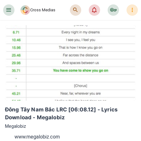
󰍜
󰍉
󰂜
󰷖
󰇙
Cross Medias
Đông Tây Nam Bắc LRC [06:08.12] - Lyrics 
Download - Megalobiz
Megalobiz
www.megalobiz.com