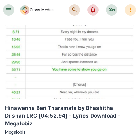
󰍜
󰍉
󰂜
󰷖
󰇙
Cross Medias
Hinawenna Beri Tharamata by Bhashitha 
Dilshan LRC [04:52.94] - Lyrics Download - 
Megalobiz
Megalobiz