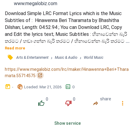
www.megalobiz.com
Download Simple LRC Format Lyrics which is the Music 
Subtitles of :  Hinawenna Beri Tharamata by Bhashitha 
Dilshan; Length: 04:52.94 ; You can Download LRC, Copy 
and Edit the lyrics text; Music Subtitles : හිනාවෙන්න බැරි 
තරමට / හඬා ගන්න බැරි තරමට / හිනාවෙන්න බැරි තරමට / 
හඬා ගන්න බැරි තරමට / නුඹේ නමින්, / මගේ හිතේ / තැනු 
Read more
මාලිගා, / තැනු මාලිගා / කතා කියන තරු දෑසට / ලියා දෙන්න 
󰓹
›
›
Arts & Entertainment
Music & Audio
World Music
මදි අහසම / කතා කියන තරු දෑසට / ලියා දෙන්න මදි අහසම / 
නුඹේ නමින්, / මගේ හදේ / මැවෙන ගීතිකා, / මැවෙන ගීතිකා 
https://www.megalobiz.com/lrc/maker/Hinawenna+Beri+Thara
/ දෙතොල නම් ගොළුය...
󰏌
mata.55714575
󰃶
󱉊
󱕎
-
Loaded
: 
Mar 21, 2026
0
0
0
share
󰔔
󰔒
󰤲
󰇙
Show service