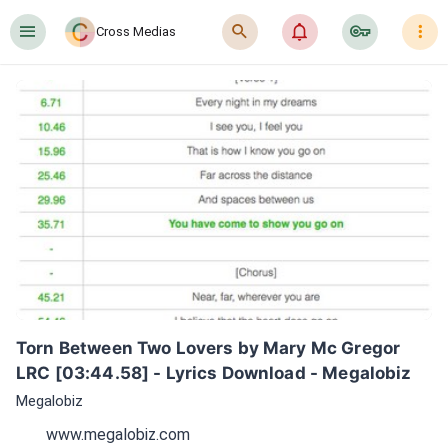
󰍜
󰍉
󰂜
󰷖
󰇙
Cross Medias
Torn Between Two Lovers by Mary Mc Gregor 
LRC [03:44.58] - Lyrics Download - Megalobiz
Megalobiz
www.megalobiz.com