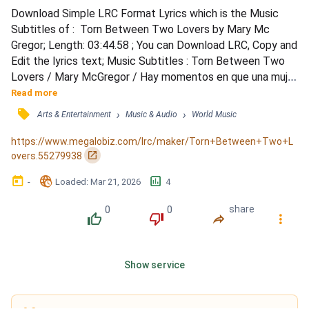
Download Simple LRC Format Lyrics which is the Music 
Subtitles of :  Torn Between Two Lovers by Mary Mc 
Gregor; Length: 03:44.58 ; You can Download LRC, Copy and 
Edit the lyrics text; Music Subtitles : Torn Between Two 
Lovers / Mary McGregor / Hay momentos en que una mujer 
tiene que decir lo que piensa /  Aunque ella sabe cuánto va 
Read more
a doler /  Antes de decir una palabra más, déjame decirte 
󰓹
›
›
Arts & Entertainment
Music & Audio
World Music
&quot;te amo&quot; /  Déjame abrazarte fuerte y decir 
estas palabras tan suavemente como pueda /  &quot;Ha 
https://www.megalobiz.com/lrc/maker/Torn+Between+Two+L
habido otro homb...
󰏌
overs.55279938
󰃶
󱉊
󱕎
-
Loaded
: 
Mar 21, 2026
4
0
0
share
󰔔
󰔒
󰤲
󰇙
Show service