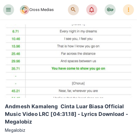
󰍜
󰍉
󰂜
󰷖
󰇙
Cross Medias
Andmesh Kamaleng  Cinta Luar Biasa Official 
Music Video LRC [04:31.18] - Lyrics Download - 
Megalobiz
Megalobiz