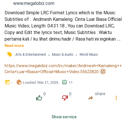
www.megalobiz.com
Download Simple LRC Format Lyrics which is the Music 
Subtitles of :  Andmesh Kamaleng  Cinta Luar Biasa Official 
Music Video; Length: 04:31.18 ; You can Download LRC, 
Copy and Edit the lyrics text; Music Subtitles : Waktu 
pertama kali / ku lihat dirimu hadir / Rasa hati ini inginkan 
dirimu / Hati tenang mendengar / Suara indah menyapa / 
Read more
Geloranya hati ini tak ku sangka / Rasa ini tak tertahan / 
󰓹
›
›
Arts & Entertainment
Music & Audio
World Music
Hati ini slalu untukmu / Terimalah lagu ini dari orang biasa / 
Tapi cintaku padamu luar biasa / Aku ta...
https://www.megalobiz.com/lrc/maker/Andmesh+Kamaleng++
󰏌
Cinta+Luar+Biasa+Official+Music+Video.55623820
󰃶
󱉊
󱕎
-
Loaded
: 
Mar 21, 2026
11
0
0
share
󰔔
󰔒
󰤲
󰇙
Show service