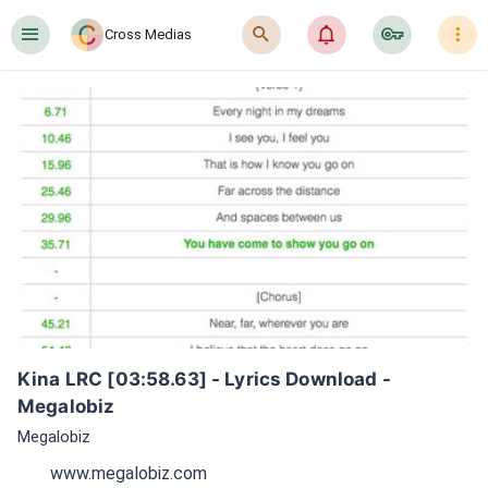
󰍜
󰍉
󰂜
󰷖
󰇙
Cross Medias
Kina LRC [03:58.63] - Lyrics Download - 
Megalobiz
Megalobiz
www.megalobiz.com