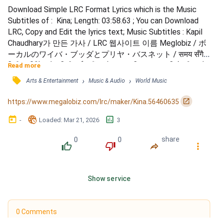
Download Simple LRC Format Lyrics which is the Music 
Subtitles of :  Kina; Length: 03:58.63 ; You can Download 
LRC, Copy and Edit the lyrics text; Music Subtitles : Kapil 
Chaudhary가 만든 가사 / LRC 웹사이트 이름 Meglobiz / ボ
ーカルのワイバ・ブッダとプリヤ・バスネット / समय सँगै 
तिमी बदलिँदै गयौ / तिमीलाई सधैं उस्तै पाउन सकिन / मान भरियो की अन्तै / 
Read more
मन दुल्यो कुन्नि / तिमीलाई जाईले खुसी / राख्न सकिन / जानी जानी मैले / 
󰓹
›
›
Arts & Entertainment
Music & Audio
World Music
रुवाको छैन तिमीलाई / आफै हरी सधैं / सुनपे त्यो सबै जितलाई / था छैन 
किन तिमी / छ...
󰏌
https://www.megalobiz.com/lrc/maker/Kina.56460635
󰃶
󱉊
󱕎
-
Loaded
: 
Mar 21, 2026
3
0
0
share
󰔔
󰔒
󰤲
󰇙
Show service
0 Comments