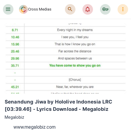
󰍜
󰍉
󰂜
󰷖
󰇙
Cross Medias
Senandung Jiwa by Hololive Indonesia LRC 
[03:39.46] - Lyrics Download - Megalobiz
Megalobiz
www.megalobiz.com