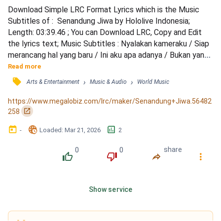
Download Simple LRC Format Lyrics which is the Music 
Subtitles of :  Senandung Jiwa by Hololive Indonesia; 
Length: 03:39.46 ; You can Download LRC, Copy and Edit 
the lyrics text; Music Subtitles : Nyalakan kameraku / Siap 
merancang hal yang baru / Ini aku apa adanya / Bukan yang 
engkau mau / Mungkin bukan yang engkau tunggu / Tapi ini 
Read more
ekspresi jiwaku / Ambil kendali, / jangan pernah kau sesali / 
󰓹
›
›
Arts & Entertainment
Music & Audio
World Music
Kejar terus mimpi-mimpi hingga kau raih / Putar kembali, / 
yang telah engkau lalui / Bergegas siap ha...
https://www.megalobiz.com/lrc/maker/Senandung+Jiwa.56482
󰏌
258
󰃶
󱉊
󱕎
-
Loaded
: 
Mar 21, 2026
2
0
0
share
󰔔
󰔒
󰤲
󰇙
Show service