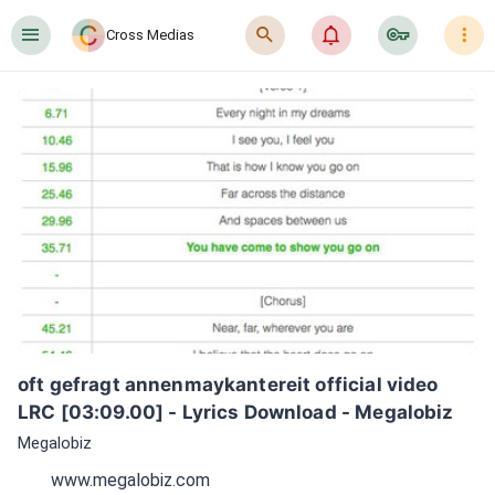
󰍜
󰍉
󰂜
󰷖
󰇙
Cross Medias
oft gefragt annenmaykantereit official video 
LRC [03:09.00] - Lyrics Download - Megalobiz
Megalobiz
www.megalobiz.com