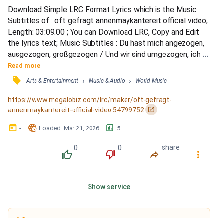
Download Simple LRC Format Lyrics which is the Music 
Subtitles of : oft gefragt annenmaykantereit official video; 
Length: 03:09.00 ; You can Download LRC, Copy and Edit 
the lyrics text; Music Subtitles : Du hast mich angezogen, 
ausgezogen, großgezogen / Und wir sind umgezogen, ich 
hab' dich angelogen / Ich nehme keine Drogen, und in der 
Read more
Schule war ich auch / Du hast dich oft gefragt, was mich 
󰓹
›
›
Arts & Entertainment
Music & Audio
World Music
zerreißt / Ich wollte nicht, dass du es weißt / Du warst 
allein zuhaus, hast mich vermisst / Und dich ge...
https://www.megalobiz.com/lrc/maker/oft-gefragt-
󰏌
annenmaykantereit-official-video.54799752
󰃶
󱉊
󱕎
-
Loaded
: 
Mar 21, 2026
5
0
0
share
󰔔
󰔒
󰤲
󰇙
Show service