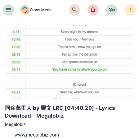
󰍜
󰍉
󰂜
󰷖
󰇙
Cross Medias
同途萬里人 by 羅文 LRC [04:40.29] - Lyrics 
Download - Megalobiz
Megalobiz
www.megalobiz.com