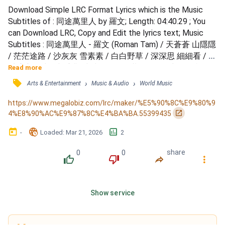
Download Simple LRC Format Lyrics which is the Music 
Subtitles of : 同途萬里人 by 羅文; Length: 04:40.29 ; You 
can Download LRC, Copy and Edit the lyrics text; Music 
Subtitles : 同途萬里人 - 羅文 (Roman Tam) / 天蒼蒼 山隱隱 
/ 茫茫途路 / 沙灰灰 雪素素 / 白白野草 / 深深思 細細看 / 共
覓盛唐瀚浩 / 戈壁灘 沙丘間 / 聽聽漢風 / 邊關中 野照裡 / 
Read more
認認宋土 / 找心根 我與你 / 共覓面前大道 / 互伴上前路 / 同
󰓹
›
›
Arts & Entertainment
Music & Audio
World Music
攜尋正道 / 願共你同去踏開新絲路 / 叫同行萬里人 / 邁步莫
怕惡風高 / 我相信 / 同行萬里途 / 合力自會行對路 /...
https://www.megalobiz.com/lrc/maker/%E5%90%8C%E9%80%9
󰏌
4%E8%90%AC%E9%87%8C%E4%BA%BA.55399435
󰃶
󱉊
󱕎
-
Loaded
: 
Mar 21, 2026
2
0
0
share
󰔔
󰔒
󰤲
󰇙
Show service