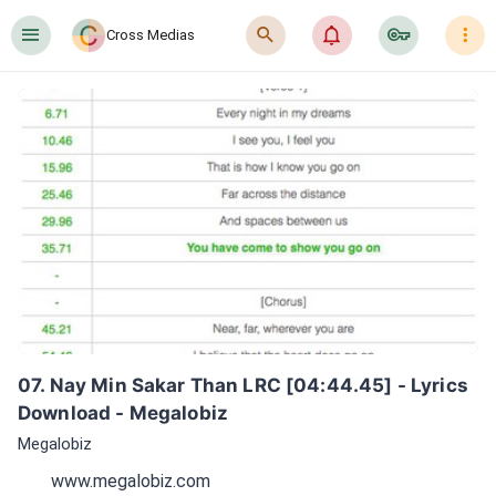
󰍜
󰍉
󰂜
󰷖
󰇙
Cross Medias
07. Nay Min Sakar Than LRC [04:44.45] - Lyrics 
Download - Megalobiz
Megalobiz
www.megalobiz.com