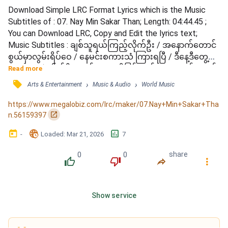
Download Simple LRC Format Lyrics which is the Music 
Subtitles of : 07. Nay Min Sakar Than; Length: 04:44.45 ; 
You can Download LRC, Copy and Edit the lyrics text; 
Music Subtitles : ချစ်သူရယ်ကြည့်လိုက်ဦး / အနောက်တောင်
စွယ်မှာလွမ်းရိပ်ဝေ / နေမင်းစကားသံ ကြားရပြီ / ဒီနေ့ဒီတွေ့
ခဏလေးခွဲလိုက်ဦး / ချစ်သူရေတို့မြင်တယ် / အနောက်တောင်
Read more
စွယ်မှာလွမ်းရိပ်ဝေ / နေမင်းစကားသံမကြားရဲပြီ / ဒီနေ့ဒီတွေ့
󰓹
›
›
Arts & Entertainment
Music & Audio
World Music
ခဏလေးမခွဲချင်ဘူး / ချစ်သူရေသွားကြစို့ / ညမမှောင်ခင်သွား
ကြစို့ / ခွဲခွာခြင်းဆိုတဲ့စကား / နားမထောင်ရဲပါ / ချစ်သူရေ 
https://www.megalobiz.com/lrc/maker/07.Nay+Min+Sakar+Tha
သွားကြ...
󰏌
n.56159397
󰃶
󱉊
󱕎
-
Loaded
: 
Mar 21, 2026
7
0
0
share
󰔔
󰔒
󰤲
󰇙
Show service