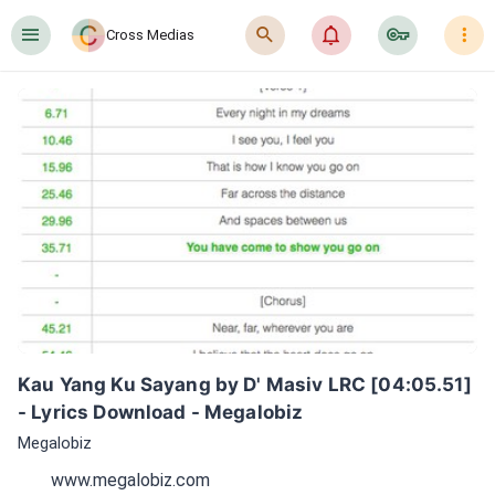
󰍜
󰍉
󰂜
󰷖
󰇙
Cross Medias
Kau Yang Ku Sayang by D' Masiv LRC [04:05.51] 
- Lyrics Download - Megalobiz
Megalobiz
www.megalobiz.com