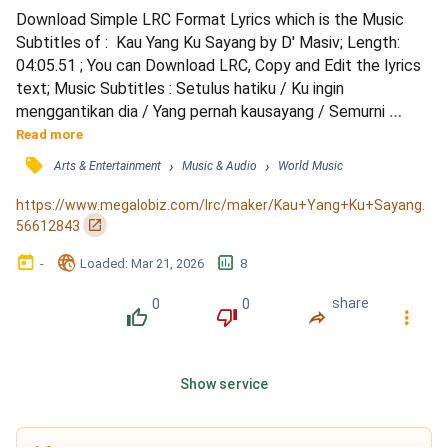
Download Simple LRC Format Lyrics which is the Music 
Subtitles of :  Kau Yang Ku Sayang by D' Masiv; Length: 
04:05.51 ; You can Download LRC, Copy and Edit the lyrics 
text; Music Subtitles : Setulus hatiku / Ku ingin 
menggantikan dia / Yang pernah kausayang / Semurni 
cintaku / Hanya kau yang ada di hatiku / Hei, hei, hei, hei, 
Read more
mimpi / Datang kini / Hanyalah kau, kau, Sayang / Cintaku 
󰓹
›
›
Arts & Entertainment
Music & Audio
World Music
kau, kau, Sayang / Dengarlah / Tak pernah sekali pun / 
Tersenyum bibirmu / Sedih yang di hatimu / Dapatkah aku 
https://www.megalobiz.com/lrc/maker/Kau+Yang+Ku+Sayang.
hi...
󰏌
56612843
󰃶
󱉊
󱕎
-
Loaded
: 
Mar 21, 2026
8
0
0
share
󰔔
󰔒
󰤲
󰇙
Show service