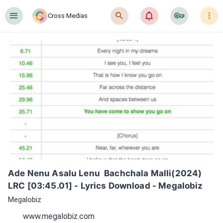
󰍜
󰍉
󰂜
󰷖
󰇙
Cross Medias
Ade Nenu Asalu Lenu  Bachchala Malli(2024) 
LRC [03:45.01] - Lyrics Download - Megalobiz
Megalobiz
www.megalobiz.com