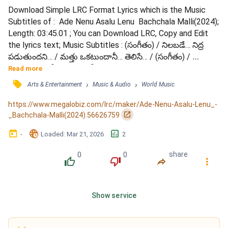
Download Simple LRC Format Lyrics which is the Music 
Subtitles of :  Ade Nenu Asalu Lenu  Bachchala Malli(2024); 
Length: 03:45.01 ; You can Download LRC, Copy and Edit 
the lyrics text; Music Subtitles : (సంగీతం) / నిలబడే… నిద్ర 
పడుతుందని… / మత్తు ఒకటుందానీ… తెలిసే… / (సంగీతం) / 
తెలియదే… అన్నీ వ్యసనాలనీ… / మించే వ్యసనం పేరే… ప్రేమని… / తాన 
Read more
నీడ నన్నే… తాకుతుంటే… / మనసు మరిగిన మురికి వదిలేన… / అదే 
󰓹
›
›
Arts & Entertainment
Music & Audio
World Music
నేను… అసలు లేను… / తిరిగి జరిగిన జననమా… / ఎలా నిన్ను… 
విడిచిపోను… / వెలుగు వెనకన నడవనా… / గడ్డి పువ్వం...
https://www.megalobiz.com/lrc/maker/Ade-Nenu-Asalu-Lenu_-
󰏌
_Bachchala-Malli(2024).56626759
󰃶
󱉊
󱕎
-
Loaded
: 
Mar 21, 2026
2
0
0
share
󰔔
󰔒
󰤲
󰇙
Show service