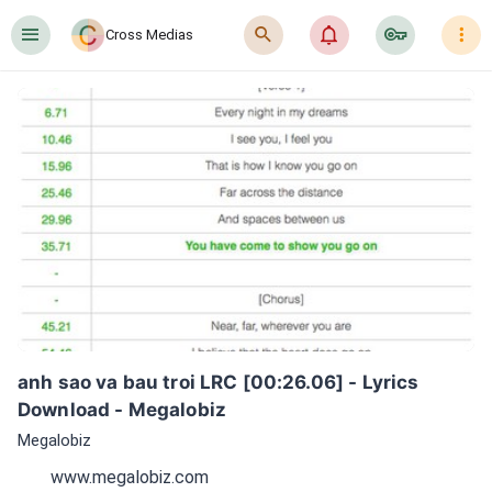
󰍜
󰍉
󰂜
󰷖
󰇙
Cross Medias
anh sao va bau troi LRC [00:26.06] - Lyrics 
Download - Megalobiz
Megalobiz
www.megalobiz.com