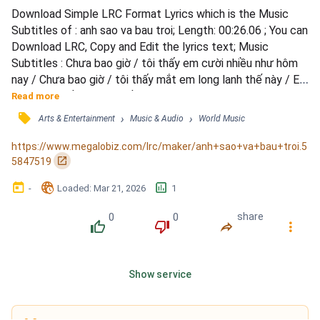
Download Simple LRC Format Lyrics which is the Music 
Subtitles of : anh sao va bau troi; Length: 00:26.06 ; You can 
Download LRC, Copy and Edit the lyrics text; Music 
Subtitles : Chưa bao giờ / tôi thấy em cười nhiều như hôm 
nay / Chưa bao giờ / tôi thấy mắt em long lanh thế này / Em 
say mê nói về anh ta /  về cuộc hẹn hò ngày hôm qua / 
Read more
Người mà luôn làm em ngạc nhiên với những món quà
󰓹
›
›
Arts & Entertainment
Music & Audio
World Music
https://www.megalobiz.com/lrc/maker/anh+sao+va+bau+troi.5
󰏌
5847519
󰃶
󱉊
󱕎
-
Loaded
: 
Mar 21, 2026
1
0
0
share
󰔔
󰔒
󰤲
󰇙
Show service