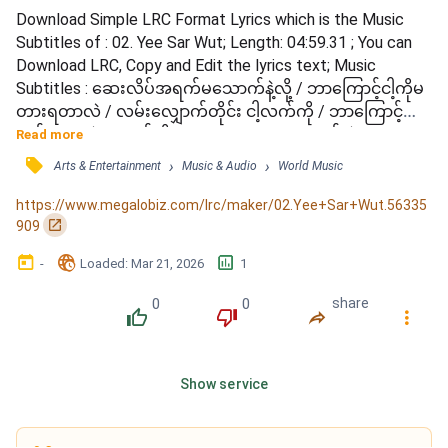
Download Simple LRC Format Lyrics which is the Music 
Subtitles of : 02. Yee Sar Wut; Length: 04:59.31 ; You can 
Download LRC, Copy and Edit the lyrics text; Music 
Subtitles : ဆေးလိပ်အရက်မသောက်နဲ့လို့ / ဘာကြောင့်ငါ့ကိုမ
တားရတာလဲ / လမ်းလျှောက်တိုင်း ငါ့လက်ကို / ဘာကြောင့်တွဲဖို့
ရှက်ရတာလဲ / သဝန်တိုစရာတွေ / တွေ့တော့လည်းပဲ / ဘာမှ
Read more
မင်းမပြောဘူးကွယ် / အခါခါကတိများလည်း / မတောင်းတတ်
󰓹
›
›
Arts & Entertainment
Music & Audio
World Music
ခဲ့ဘူး / ဆေးလိပ်အရက်မသောက်နဲ့လို့ / ဘာကြောင့်ငါ့ကိုမတား
ရတာလဲ / လမ်းလျှောက်တိုင်း ငါ့လက်ကို / ဘာကြောင့်တွဲဖို့ရှက်
https://www.megalobiz.com/lrc/maker/02.Yee+Sar+Wut.56335
ရတာလဲ / သဝန်တို...
󰏌
909
󰃶
󱉊
󱕎
-
Loaded
: 
Mar 21, 2026
1
0
0
share
󰔔
󰔒
󰤲
󰇙
Show service