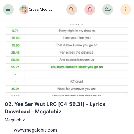
󰍜
󰍉
󰂜
󰷖
󰇙
Cross Medias
02. Yee Sar Wut LRC [04:59.31] - Lyrics 
Download - Megalobiz
Megalobiz
www.megalobiz.com