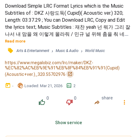
Download Simple LRC Format Lyrics which is the Music 
Subtitles of : DKZ 사랑도둑( Cupid)( Acoustic ver.) 320; 
Length: 03:37.29 ; You can Download LRC, Copy and Edit 
the lyrics text; Music Subtitles : 재찬 yeah 넌 뭐가 그리 잘
나서 내 맘을 왜 이렇게 몰라줘 / 민규 널 위해 춤을 춰 네가 
볼 때까지 / 네게 다 닿을 때까지 yeah yeah / 종형 That’s 
Read more
me 너를 생각하며 하루를 Good Night / 가슴이 계속 뛰어 완
󰓹
›
›
Arts & Entertainment
Music & Audio
World Music
전 쿵쿵 / 재찬 네게 빠져 버린 난 헤엄쳐 도망치다가 깊은 
곳으로 허우우 / 경윤 널 내게 뭐냐고 묻는다면 말해...
https://www.megalobiz.com/lrc/maker/DKZ-
%EC%82%AC%EB%9E%91%EB%8F%84%EB%91%91(Cupid)
󰏌
(Acoustic+ver.)_320.55702976
󰃶
󱉊
󱕎
-
Loaded
: 
Mar 21, 2026
2
0
0
share
󰔔
󰔒
󰤲
󰇙
Show service