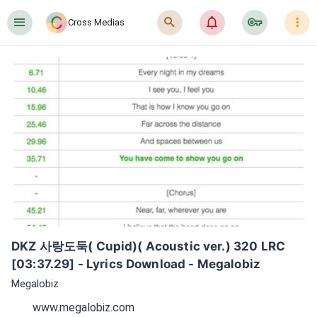
󰍜
󰍉
󰂜
󰷖
󰇙
Cross Medias
DKZ 사랑도둑( Cupid)( Acoustic ver.) 320 LRC 
[03:37.29] - Lyrics Download - Megalobiz
Megalobiz
www.megalobiz.com