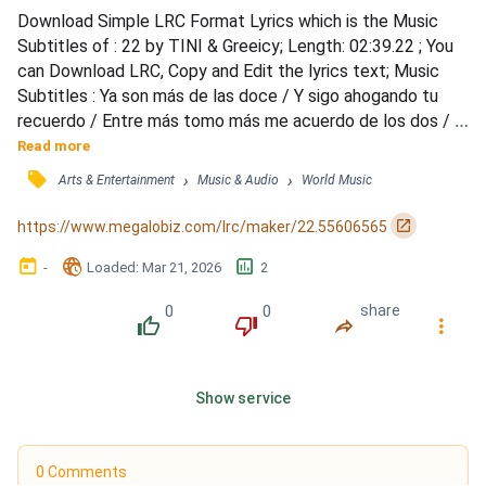
Download Simple LRC Format Lyrics which is the Music 
Subtitles of : 22 by TINI & Greeicy; Length: 02:39.22 ; You 
can Download LRC, Copy and Edit the lyrics text; Music 
Subtitles : Ya son más de las doce / Y sigo ahogando tu 
recuerdo / Entre más tomo más me acuerdo de los dos / 
De tu piel, tus besos y tu voz / Aunque tú seas el malo / Yo 
Read more
recuerdo lo bueno / Hoy quiero vivir mis veintidós / Y yo te 
󰓹
›
›
Arts & Entertainment
Music & Audio
World Music
prometo / No me vuelvo a enamorar / De ti, de ti, de ti / 
Hoy te tienes que olvidar / De mí, de mí,...
󰏌
https://www.megalobiz.com/lrc/maker/22.55606565
󰃶
󱉊
󱕎
-
Loaded
: 
Mar 21, 2026
2
0
0
share
󰔔
󰔒
󰤲
󰇙
Show service
0 Comments