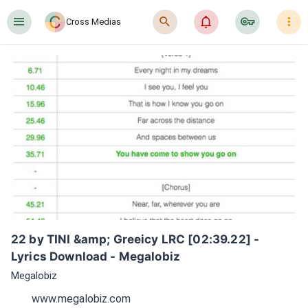
󰍜
󰍉
󰂜
󰷖
󰇙
Cross Medias
22 by TINI &amp; Greeicy LRC [02:39.22] - 
Lyrics Download - Megalobiz
Megalobiz
www.megalobiz.com