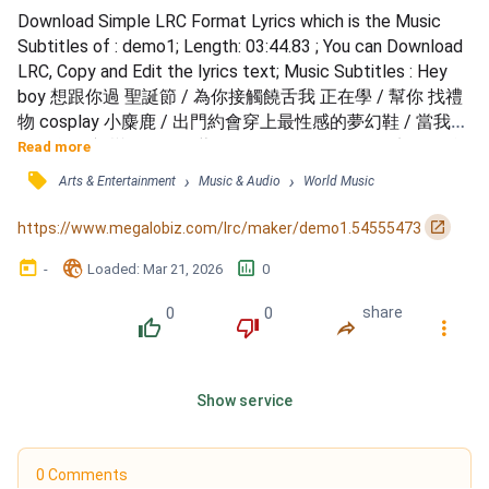
Download Simple LRC Format Lyrics which is the Music 
Subtitles of : demo1; Length: 03:44.83 ; You can Download 
LRC, Copy and Edit the lyrics text; Music Subtitles : Hey 
boy 想跟你過 聖誕節 / 為你接觸饒舌我 正在學 / 幫你 找禮
物 cosplay 小麋鹿 / 出門約會穿上最性感的夢幻鞋 / 當我出
現 像遇見初戀 / 雪白的薄紗 忽影又忽現 / 躺在你床邊 你會
Read more
說oh yeah / 就讓殘蠍陪你過平安夜 / Ok 我們四目相對 / 給
󰓹
›
›
Arts & Entertainment
Music & Audio
World Music
你機會 親吻我的嘴 / 問你美不美 今天跟我睡 / 短裙美腿淘
氣鬼 / 輕聲吐氣在你耳邊 / 讓你快樂的似神仙 / 看你我纏綿
󰏌
https://www.megalobiz.com/lrc/maker/demo1.54555473
的...
󰃶
󱉊
󱕎
-
Loaded
: 
Mar 21, 2026
0
0
0
share
󰔔
󰔒
󰤲
󰇙
Show service
0 Comments