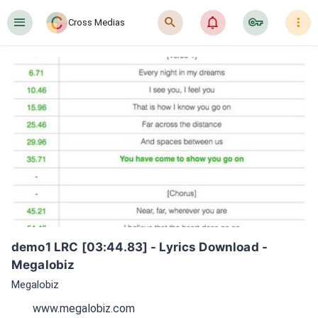
󰍜
󰍉
󰂜
󰷖
󰇙
Cross Medias
demo1 LRC [03:44.83] - Lyrics Download - 
Megalobiz
Megalobiz
www.megalobiz.com