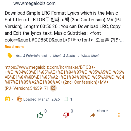
www.megalobiz.com
Download Simple LRC Format Lyrics which is the Music 
Subtitles of : BTOB두 번째 고백 (2nd Confession) MV (PJ 
Version); Length: 03:56.20 ; You can Download LRC, Copy 
and Edit the lyrics text; Music Subtitles : <font 
color=&quot;#CD850D&quot;>민혁</font>  오늘은 굉장히 
중요한 날입니다 / 한 여자에게 두 번째 고백을 하는 날이거
Read more
든요 / 그녀에게 다시 찾아가려 합니다 / 과연 그녀가 제 마
󰓹
›
›
Arts & Entertainment
Music & Audio
World Music
음을 받아줄까요 / 오늘은 왠지 느낌이 좋습니다 / <font 
color=&quot;#CD850D&quot;>일훈</font>  자존심도 다 버
https://www.megalobiz.com/lrc/maker/BTOB+-
+%E1%84%83%E1%85%AE+%E1%84%87%E1%85%A5%E1%86%
리고 두 번째 고백 / 하고...
AB%E1%84%8D%E1%85%A2+%E1%84%80%E1%85%A9%E1%84
%87%E1%85%A2%E1%86%A8+(2nd+Confession)+MV+
󰏌
(PJ+Version).54659171
󰃶
󱉊
󱕎
-
Loaded
: 
Mar 21, 2026
1
0
0
share
󰔔
󰔒
󰤲
󰇙