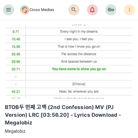
󰍜
󰍉
󰂜
󰷖
󰇙
Cross Medias
BTOB두 번째 고백 (2nd Confession) MV (PJ 
Version) LRC [03:56.20] - Lyrics Download - 
Megalobiz
Megalobiz