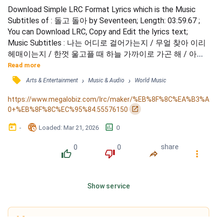
Download Simple LRC Format Lyrics which is the Music 
Subtitles of : 돌고 돌아 by Seventeen; Length: 03:59.67 ; 
You can Download LRC, Copy and Edit the lyrics text; 
Music Subtitles : 나는 어디로 걸어가는지 / 무얼 찾아 이리 
헤매이는지 / 한껏 울고플 때 하늘 가까이로 가곤 해 / 아무
도 내 눈물 못 보게 / 목소리도 나오지 않는 많은 날을 숨 쉬
Read more
고 있지만 / 서로에게 건네어 나눈 마음의 소리로 그날 위해 
󰓹
›
›
Arts & Entertainment
Music & Audio
World Music
용기를 내서 / 모두 함께 노래 부르자 / 힘찬 노랫소리 슬픔 
가려지도록 / 괜찮을 거야 시계의 바늘처럼 / 다시 돌...
https://www.megalobiz.com/lrc/maker/%EB%8F%8C%EA%B3%A
󰏌
0+%EB%8F%8C%EC%95%84.55576150
󰃶
󱉊
󱕎
-
Loaded
: 
Mar 21, 2026
0
0
0
share
󰔔
󰔒
󰤲
󰇙
Show service