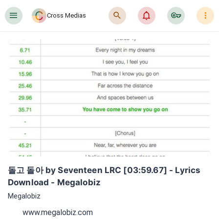
󰍜
󰍉
󰂜
󰷖
󰇙
Cross Medias
돌고 돌아 by Seventeen LRC [03:59.67] - Lyrics 
Download - Megalobiz
Megalobiz
www.megalobiz.com