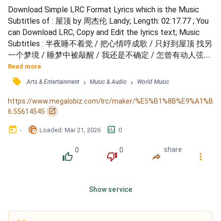
Download Simple LRC Format Lyrics which is the Music 
Subtitles of : 屋顶 by 周杰伦 Landy; Length: 02:17.77 ; You 
can Download LRC, Copy and Edit the lyrics text; Music 
Subtitles : 半夜睡不着觉 / 把心情哼成歌 / 只好到屋顶 找另
一个梦境 / 睡梦中被敲醒 / 我还是不确定 / 怎曾有动人弦律 
/ 在对面的屋顶 / 我悄悄关上门 / 带着希望上去 / 原来是我
Read more
梦里 / 常出现的那个人 / 那个人 不就是我梦里 / 那模糊的
󰓹
›
›
Arts & Entertainment
Music & Audio
World Music
人 / 我们有 同样的默契 / 用天线 / 用天线 / 排成爱你的形状 
/ 在屋顶 唱着你的歌 / 在屋顶 和我爱的人 / 让星星点缀...
https://www.megalobiz.com/lrc/maker/%E5%B1%8B%E9%A1%B
󰏌
6.55614545
󰃶
󱉊
󱕎
-
Loaded
: 
Mar 21, 2026
0
0
0
share
󰔔
󰔒
󰤲
󰇙
Show service