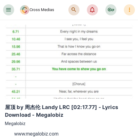
󰍜
󰍉
󰂜
󰷖
󰇙
Cross Medias
屋顶 by 周杰伦 Landy LRC [02:17.77] - Lyrics 
Download - Megalobiz
Megalobiz
www.megalobiz.com