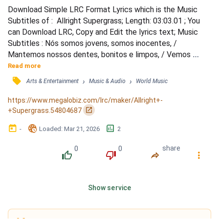
Download Simple LRC Format Lyrics which is the Music 
Subtitles of :  Allright Supergrass; Length: 03:03.01 ; You 
can Download LRC, Copy and Edit the lyrics text; Music 
Subtitles : Nós somos jovens, somos inocentes, / 
Mantemos nossos dentes, bonitos e limpos, / Vemos 
nossos amigos, consideramos nossa opinião, nos sentimos 
Read more
bem. / Nós acordamos, nós saímos, fumamos um cigarro, / 
󰓹
›
›
Arts & Entertainment
Music & Audio
World Music
Colocamos para fora, vemos nossos amigos, / 
Considerando nossa opinião, nos sentimos bem, / Somos 
https://www.megalobiz.com/lrc/maker/Allright+-
como você? / Eu não ten...
󰏌
+Supergrass.54804687
󰃶
󱉊
󱕎
-
Loaded
: 
Mar 21, 2026
2
0
0
share
󰔔
󰔒
󰤲
󰇙
Show service