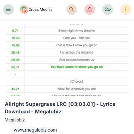
󰍜
󰍉
󰂜
󰷖
󰇙
Cross Medias
Allright Supergrass LRC [03:03.01] - Lyrics 
Download - Megalobiz
Megalobiz
www.megalobiz.com