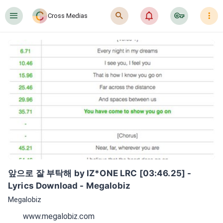
󰍜
󰍉
󰂜
󰷖
󰇙
Cross Medias
앞으로 잘 부탁해 by IZ*ONE LRC [03:46.25] - 
Lyrics Download - Megalobiz
Megalobiz
www.megalobiz.com