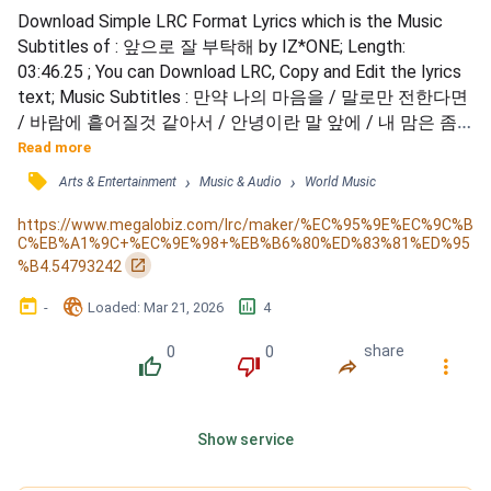
Download Simple LRC Format Lyrics which is the Music 
Subtitles of : 앞으로 잘 부탁해 by IZ*ONE; Length: 
03:46.25 ; You can Download LRC, Copy and Edit the lyrics 
text; Music Subtitles : 만약 나의 마음을 / 말로만 전한다면 
/ 바람에 흩어질것 같아서 / 안녕이란 말 앞에 / 내 맘은 좀
처럼 쉽지 않아서 / 그래서 / 끝이 안보이는 저 넓은 세상 문
Read more
앞에 / 소중한 나로 데려다 준 / Your My Angel / 너의 두손
󰓹
›
›
Arts & Entertainment
Music & Audio
World Music
에 / 나의 용기로 / 모두다 채우고 싶어 / 반복되는 매일이 
나에게 / 소중한 오늘이 될수있게 / 어떤 내일 올지 몰라...
https://www.megalobiz.com/lrc/maker/%EC%95%9E%EC%9C%B
C%EB%A1%9C+%EC%9E%98+%EB%B6%80%ED%83%81%ED%95
󰏌
%B4.54793242
󰃶
󱉊
󱕎
-
Loaded
: 
Mar 21, 2026
4
0
0
share
󰔔
󰔒
󰤲
󰇙
Show service