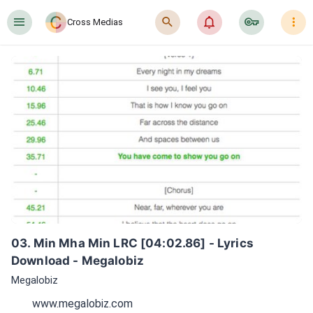
󰍜
󰍉
󰂜
󰷖
󰇙
Cross Medias
03. Min Mha Min LRC [04:02.86] - Lyrics 
Download - Megalobiz
Megalobiz
www.megalobiz.com