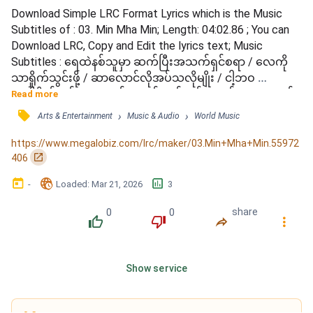
Download Simple LRC Format Lyrics which is the Music 
Subtitles of : 03. Min Mha Min; Length: 04:02.86 ; You can 
Download LRC, Copy and Edit the lyrics text; Music 
Subtitles : ရေထဲနစ်သူမှာ ဆက်ပြီးအသက်ရှင်စရာ / လေကို
သာရှိုက်သွင်းဖို့ / ဆာလောင်လိုအပ်သလိုမျိုး / ငါ့ဘဝ 
အသိစိတ်တစ်ခုလုံး / မင်းအချစ် ငတ်မွတ်နေတုန်း / အခုထက်
Read more
ထိ..ငါ.. / စားဖို့မရှိတော့လို့ ခိုးဝှက်ရသူလို / မင်းကိုလေငါချစ်ခဲ့ 
󰓹
›
›
Arts & Entertainment
Music & Audio
World Music
ထိန်းချုပ်မရဘူးကွယ် / မျက်စိကန်းတဲ့လူတစ်ယောက် / ကမ္ဘာ
တစ်ပတ်လမ်းလျှောက်ခိုင်းသလို / ဒုက္ခတွေရောက်... / မင်း မှ 
https://www.megalobiz.com/lrc/maker/03.Min+Mha+Min.55972
မင်းပဲ...
󰏌
406
󰃶
󱉊
󱕎
-
Loaded
: 
Mar 21, 2026
3
0
0
share
󰔔
󰔒
󰤲
󰇙
Show service