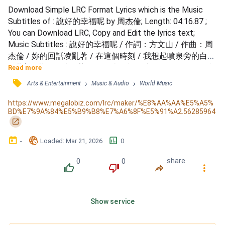
Download Simple LRC Format Lyrics which is the Music 
Subtitles of : 說好的幸福呢 by 周杰倫; Length: 04:16.87 ; 
You can Download LRC, Copy and Edit the lyrics text; 
Music Subtitles : 說好的幸福呢 / 作詞：方文山 / 作曲：周
杰倫 / 妳的回話凌亂著 / 在這個時刻 / 我想起噴泉旁的白鴿 
/ 甜蜜散落了 / 情緒莫名的拉扯 / 我還愛妳呢 / 而妳斷斷續
Read more
續唱著歌 / 假裝沒事了 / 時間過了 走了 / 愛情面臨選擇 / 妳
󰓹
›
›
Arts & Entertainment
Music & Audio
World Music
冷了 倦了 我哭了 / 離開時的不快樂 / 妳用卡片手寫著 / 有
些愛只給到這 / 真的痛了 / 怎麼了 妳累了 / 說好的 幸福呢 
https://www.megalobiz.com/lrc/maker/%E8%AA%AA%E5%A5%
BD%E7%9A%84%E5%B9%B8%E7%A6%8F%E5%91%A2.56285964
/...
󰏌
󰃶
󱉊
󱕎
-
Loaded
: 
Mar 21, 2026
0
0
0
share
󰔔
󰔒
󰤲
󰇙
Show service