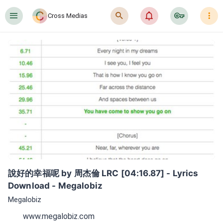
󰍜
󰍉
󰂜
󰷖
󰇙
Cross Medias
說好的幸福呢 by 周杰倫 LRC [04:16.87] - Lyrics 
Download - Megalobiz
Megalobiz
www.megalobiz.com