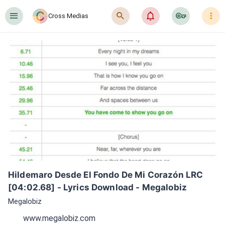
󰍜
󰍉
󰂜
󰷖
󰇙
Cross Medias
Hildemaro Desde El Fondo De Mi Corazón LRC 
[04:02.68] - Lyrics Download - Megalobiz
Megalobiz
www.megalobiz.com