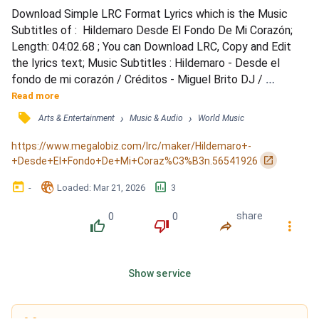
Download Simple LRC Format Lyrics which is the Music 
Subtitles of :  Hildemaro Desde El Fondo De Mi Corazón; 
Length: 04:02.68 ; You can Download LRC, Copy and Edit 
the lyrics text; Music Subtitles : Hildemaro - Desde el 
fondo de mi corazón / Créditos - Miguel Brito DJ / 
ESPACIO / Tú, cada vez que te he visto llegar / Al ver que 
Read more
no te ibas a quedar / Decidido dije: &quot;nunca más&quot; 
󰓹
›
›
Arts & Entertainment
Music & Audio
World Music
/ ESPACIO / Mas, nuevamente estúpido probé / De ese 
dulce amargo cuando sé / Lo que siento cuando tú te vas / 
https://www.megalobiz.com/lrc/maker/Hildemaro+-
ESPACIO / T...
󰏌
+Desde+El+Fondo+De+Mi+Coraz%C3%B3n.56541926
󰃶
󱉊
󱕎
-
Loaded
: 
Mar 21, 2026
3
0
0
share
󰔔
󰔒
󰤲
󰇙
Show service