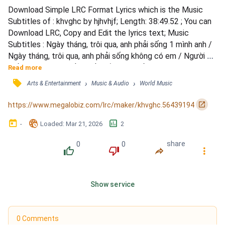
Download Simple LRC Format Lyrics which is the Music 
Subtitles of : khvghc by hjhvhjf; Length: 38:49.52 ; You can 
Download LRC, Copy and Edit the lyrics text; Music 
Subtitles : Ngày tháng, trôi qua, anh phải sống 1 mình anh / 
Ngày tháng, trôi qua, anh phải sống không có em / Người có 
biết anh nhớ em nhiều nhiều lắm em biết không / Người ơi 
Read more
em ở đâu trả lời anh. / Ngày tháng, trôi qua, anh phải sống 
󰓹
›
›
Arts & Entertainment
Music & Audio
World Music
trong buồn đau / Ngày tháng, trôi qua, anh phải sống trong 
nhớ thương / Cần nghe thấy em nói cười,...
󰏌
https://www.megalobiz.com/lrc/maker/khvghc.56439194
󰃶
󱉊
󱕎
-
Loaded
: 
Mar 21, 2026
2
0
0
share
󰔔
󰔒
󰤲
󰇙
Show service
0 Comments