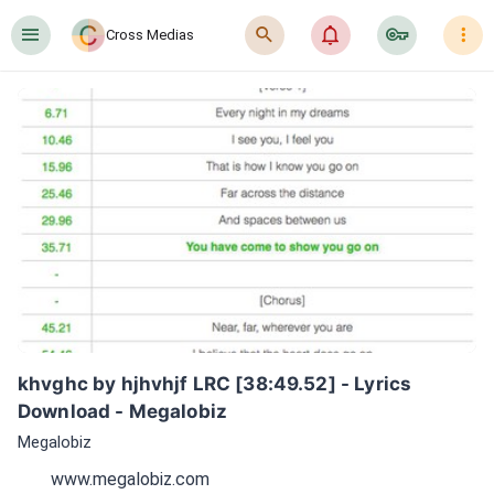
󰍜
󰍉
󰂜
󰷖
󰇙
Cross Medias
khvghc by hjhvhjf LRC [38:49.52] - Lyrics 
Download - Megalobiz
Megalobiz
www.megalobiz.com