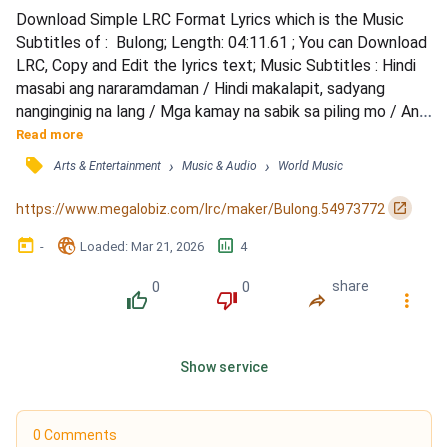
Download Simple LRC Format Lyrics which is the Music 
Subtitles of :  Bulong; Length: 04:11.61 ; You can Download 
LRC, Copy and Edit the lyrics text; Music Subtitles : Hindi 
masabi ang nararamdaman / Hindi makalapit, sadyang 
nanginginig na lang / Mga kamay na sabik sa piling mo / Ang 
iyong matang walang mintis / Sa pagtigil ng aking mundo / 
Read more
Ako'y alipin ng pag-ibig mo / Handang ibigin ang 'sang tulad 
󰓹
›
›
Arts & Entertainment
Music & Audio
World Music
mo / Hangga't ang puso mo'y sa akin lang / Hindi ka na 
malilinlang / Ikaw ang ilaw sa dilim / At...
󰏌
https://www.megalobiz.com/lrc/maker/Bulong.54973772
󰃶
󱉊
󱕎
-
Loaded
: 
Mar 21, 2026
4
0
0
share
󰔔
󰔒
󰤲
󰇙
Show service
0 Comments