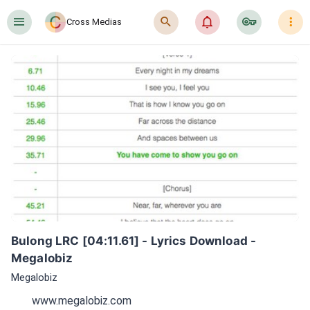
󰍜
󰍉
󰂜
󰷖
󰇙
Cross Medias
Bulong LRC [04:11.61] - Lyrics Download - 
Megalobiz
Megalobiz
www.megalobiz.com