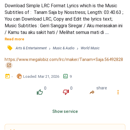
Download Simple LRC Format Lyrics which is the Music 
Subtitles of :  Tanam Saja by Nosstress; Length: 03:40.63 ; 
You can Download LRC, Copy and Edit the lyrics text; 
Music Subtitles : Gerri Sanggra Siregar / Aku merasakan ini 
/ Kamu tau aku sakit hati / Melihat semua mati di 
hadapanku / Dan yang tersisa cuma debu / Oh yeah / Ini 
Read more
serius / Tentang bumi ini / Alam ini / Dan kebun di depan 
󰓹
›
›
Arts & Entertainment
Music & Audio
World Music
rumahku / Tentang pohon pisang / Tentang rumput liar / 
Tentang capung tentang burung / Dan tentang kenyataan 
https://www.megalobiz.com/lrc/maker/Tanam+Saja.56492828
ba...
󰏌
󰃶
󱉊
󱕎
-
Loaded
: 
Mar 21, 2026
9
0
0
share
󰔔
󰔒
󰤲
󰇙
Show service