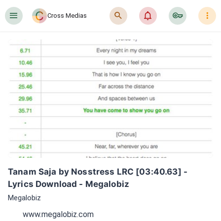
󰍜
󰍉
󰂜
󰷖
󰇙
Cross Medias
Tanam Saja by Nosstress LRC [03:40.63] - 
Lyrics Download - Megalobiz
Megalobiz
www.megalobiz.com