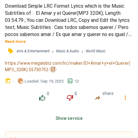
Download Simple LRC Format Lyrics which is the Music 
Subtitles of :  El Amar y el Querer(MP3 320K); Length: 
03:54.79 ; You can Download LRC, Copy and Edit the lyrics 
text; Music Subtitles : Casi todos sabemos querer / Pero 
pocos sabemos amar / Es que amar y querer no es igual / 
Amar es sufrir querer es gozar / El que ama pretende servir 
Read more
/ El que ama su vida la da / Y el quiere pretende vivir / Y 
󰓹
›
›
Arts & Entertainment
Music & Audio
World Music
nunca sufrir y nunca sufrir / El que ama no puede pensar / 
Todo lo da, todo lo da / El que quiere pre...
https://www.megalobiz.com/lrc/maker/El+Amar+y+el+Querer(
󰏌
MP3_320K).55730752
󰃶
󱉊
󱕎
-
Loaded
: 
Sep 19, 2025
12
0
0
share
󰔔
󰔒
󰤲
󰇙
Show service