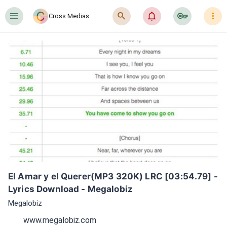
󰍜
󰍉
󰂜
󰷖
󰇙
Cross Medias
El Amar y el Querer(MP3 320K) LRC [03:54.79] - 
Lyrics Download - Megalobiz
Megalobiz
www.megalobiz.com