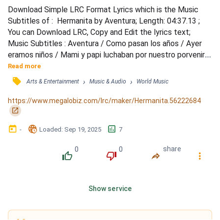
Download Simple LRC Format Lyrics which is the Music 
Subtitles of :  Hermanita by Aventura; Length: 04:37.13 ; 
You can Download LRC, Copy and Edit the lyrics text; 
Music Subtitles : Aventura / Como pasan los años / Ayer 
eramos niños / Mami y papi luchaban por nuestro porvenir / 
Tú cuidabas de mi / Hoy yo velo por ti / Hermanita te adoro 
Read more
sé que no eres feliz / Otro golpe en la cara / Esto es cada 
󰓹
›
›
Arts & Entertainment
Music & Audio
World Music
semana / Y como siempre una excusa que tú ganas al fin / 
Que él se burle de ti / Pero que hago yo aqu...
https://www.megalobiz.com/lrc/maker/Hermanita.56222684
󰏌
󰃶
󱉊
󱕎
-
Loaded
: 
Sep 19, 2025
7
0
0
share
󰔔
󰔒
󰤲
󰇙
Show service