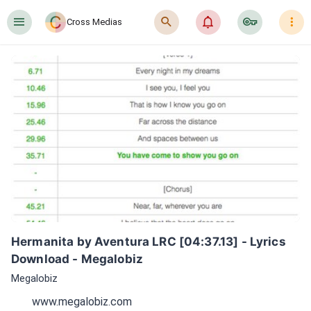
󰍜
󰍉
󰂜
󰷖
󰇙
Cross Medias
Hermanita by Aventura LRC [04:37.13] - Lyrics 
Download - Megalobiz
Megalobiz
www.megalobiz.com